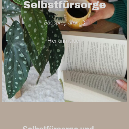
Selbstfürsorge
Basisprogramm
C
Hier anmelden