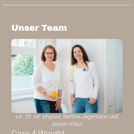
Unser Team
v.li.: Dr. rer. physiol. Bettina Jagemann und
Jesslin Killus
Care 4 Weight