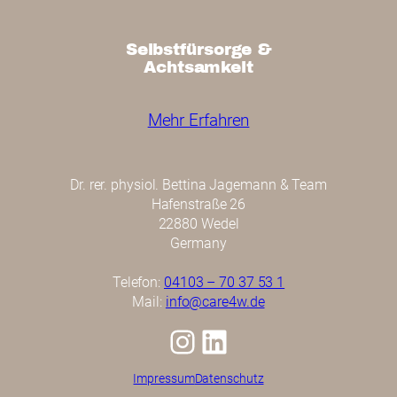
Selbstfürsorge &
Achtsamkeit
Mehr Erfahren
Dr. rer. physiol. Bettina Jagemann & Team
Hafenstraße 26
22880 Wedel
Germany
Telefon:
04103 – 70 37 53 1
Mail:
info@care4w.de
Instagram
LinkedIn
Impressum
Datenschutz